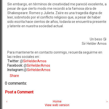
Sin embargo, en términos de creatividad me pareció excelente, a
pesar de que cierto modo me recordó a la famosa obra de
Shakespeare: Romeo y Julieta. Zaïre es una tragedia digna de
leer, sobretodo por el conflicto religioso que, a pesar de haber
sido escrita hace cientos de años, todavía se encuentra presente
y latente en nuestra sociedad actual.
Un beso 😘
Sir Helder Amos
Para mantenerte en contacto conmigo, recuerda seguirme en
las redes sociales en:
Twitter:
@
SirHelderAmos
Facebook:
@
SirHelderAmos
Instagram:
@
SirHelderAmos
Share
0 comments:
Post a Comment
‹
Home
›
View web version